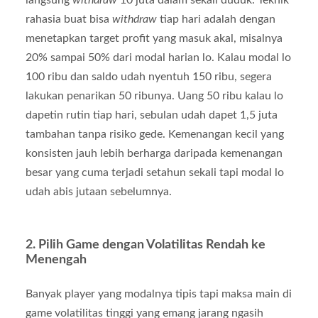
langsung
withdraw
10 juta dalam sekali duduk. Teknik
rahasia buat bisa
withdraw
tiap hari adalah dengan
menetapkan target profit yang masuk akal, misalnya
20% sampai 50% dari modal harian lo. Kalau modal lo
100 ribu dan saldo udah nyentuh 150 ribu, segera
lakukan penarikan 50 ribunya. Uang 50 ribu kalau lo
dapetin rutin tiap hari, sebulan udah dapet 1,5 juta
tambahan tanpa risiko gede. Kemenangan kecil yang
konsisten jauh lebih berharga daripada kemenangan
besar yang cuma terjadi setahun sekali tapi modal lo
udah abis jutaan sebelumnya.
2. Pilih Game dengan Volatilitas Rendah ke
Menengah
Banyak player yang modalnya tipis tapi maksa main di
game volatilitas tinggi yang emang jarang ngasih