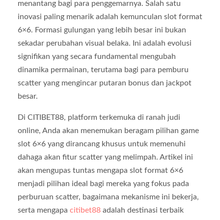
menantang bagi para penggemarnya. Salah satu
inovasi paling menarik adalah kemunculan slot format
6×6. Formasi gulungan yang lebih besar ini bukan
sekadar perubahan visual belaka. Ini adalah evolusi
signifikan yang secara fundamental mengubah
dinamika permainan, terutama bagi para pemburu
scatter yang mengincar putaran bonus dan jackpot
besar.
Di CITIBET88, platform terkemuka di ranah judi
online, Anda akan menemukan beragam pilihan game
slot 6×6 yang dirancang khusus untuk memenuhi
dahaga akan fitur scatter yang melimpah. Artikel ini
akan mengupas tuntas mengapa slot format 6×6
menjadi pilihan ideal bagi mereka yang fokus pada
perburuan scatter, bagaimana mekanisme ini bekerja,
serta mengapa
citibet88
adalah destinasi terbaik