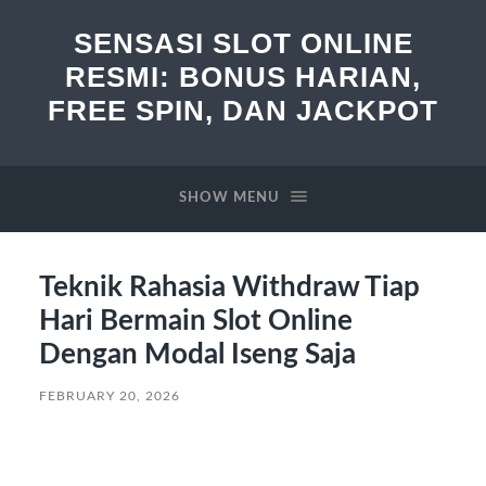
SENSASI SLOT ONLINE
RESMI: BONUS HARIAN,
FREE SPIN, DAN JACKPOT
SHOW MENU
Teknik Rahasia Withdraw Tiap
Hari Bermain Slot Online
Dengan Modal Iseng Saja
FEBRUARY 20, 2026