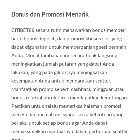
Bonus dan Promosi Menarik
CITIBET88 secara rutin menawarkan bonus member
baru, bonus deposit, dan promosi khusus slot yang
dapat digunakan untuk memperpanjang sesi bermain
Anda. Modal tambahan ini secara tidak langsung
meningkatkan jumlah putaran yang dapat Anda
lakukan, yang pada gilirannya meningkatkan
kesempatan Anda untuk mendaratkan scatter.
Manfaatkan promo seperti cashback mingguan atau
bonus referral untuk terus mendapatkan keuntungan.
Pastikan untuk selalu memeriksa halaman promosi
mereka dan memahami syarat serta ketentuan yang
berlaku untuk setiap bonus agar Anda dapat
memaksimalkan manfaatnya dalam perburuan scatter