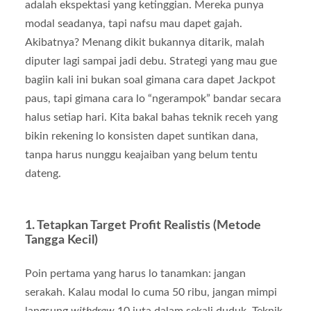
adalah ekspektasi yang ketinggian. Mereka punya
modal seadanya, tapi nafsu mau dapet gajah.
Akibatnya? Menang dikit bukannya ditarik, malah
diputer lagi sampai jadi debu. Strategi yang mau gue
bagiin kali ini bukan soal gimana cara dapet Jackpot
paus, tapi gimana cara lo “ngerampok” bandar secara
halus setiap hari. Kita bakal bahas teknik receh yang
bikin rekening lo konsisten dapet suntikan dana,
tanpa harus nunggu keajaiban yang belum tentu
dateng.
1. Tetapkan Target Profit Realistis (Metode
Tangga Kecil)
Poin pertama yang harus lo tanamkan: jangan
serakah. Kalau modal lo cuma 50 ribu, jangan mimpi