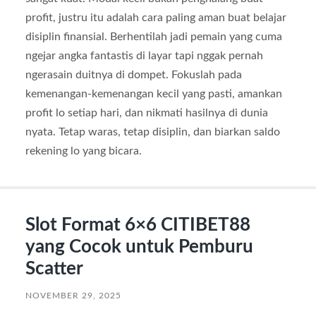
profit, justru itu adalah cara paling aman buat belajar
disiplin finansial. Berhentilah jadi pemain yang cuma
ngejar angka fantastis di layar tapi nggak pernah
ngerasain duitnya di dompet. Fokuslah pada
kemenangan-kemenangan kecil yang pasti, amankan
profit lo setiap hari, dan nikmati hasilnya di dunia
nyata. Tetap waras, tetap disiplin, dan biarkan saldo
rekening lo yang bicara.
Slot Format 6×6 CITIBET88
yang Cocok untuk Pemburu
Scatter
NOVEMBER 29, 2025