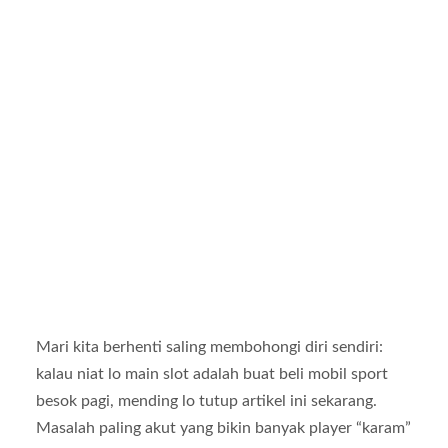
Mari kita berhenti saling membohongi diri sendiri:
kalau niat lo main slot adalah buat beli mobil sport
besok pagi, mending lo tutup artikel ini sekarang.
Masalah paling akut yang bikin banyak player “karam”