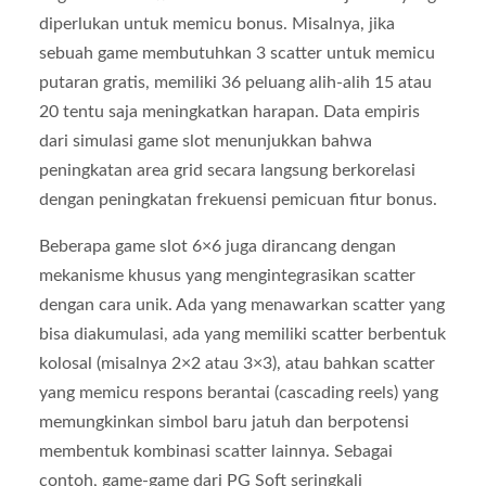
diperlukan untuk memicu bonus. Misalnya, jika
sebuah game membutuhkan 3 scatter untuk memicu
putaran gratis, memiliki 36 peluang alih-alih 15 atau
20 tentu saja meningkatkan harapan. Data empiris
dari simulasi game slot menunjukkan bahwa
peningkatan area grid secara langsung berkorelasi
dengan peningkatan frekuensi pemicuan fitur bonus.
Beberapa game slot 6×6 juga dirancang dengan
mekanisme khusus yang mengintegrasikan scatter
dengan cara unik. Ada yang menawarkan scatter yang
bisa diakumulasi, ada yang memiliki scatter berbentuk
kolosal (misalnya 2×2 atau 3×3), atau bahkan scatter
yang memicu respons berantai (cascading reels) yang
memungkinkan simbol baru jatuh dan berpotensi
membentuk kombinasi scatter lainnya. Sebagai
contoh, game-game dari PG Soft seringkali