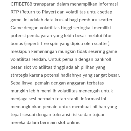
CITIBET88 transparan dalam menampilkan informasi
RTP (Return to Player) dan volatilitas untuk setiap
game. Ini adalah data krusial bagi pemburu scatter.
Game dengan volatilitas tinggi seringkali memiliki
potensi pembayaran yang lebih besar melalui fitur
bonus (seperti free spin yang dipicu oleh scatter),
meskipun kemenangan mungkin tidak sesering game
volatilitas rendah. Untuk pemain dengan bankroll
besar, slot volatilitas tinggi adalah pilihan yang
strategis karena potensi hadiahnya yang sangat besar.
Sebaliknya, pemain dengan anggaran terbatas
mungkin lebih memilih volatilitas menengah untuk
menjaga sesi bermain tetap stabil. Informasi ini
memungkinkan pemain untuk membuat pilihan yang
tepat sesuai dengan toleransi risiko dan tujuan
mereka dalam bermain slot online.